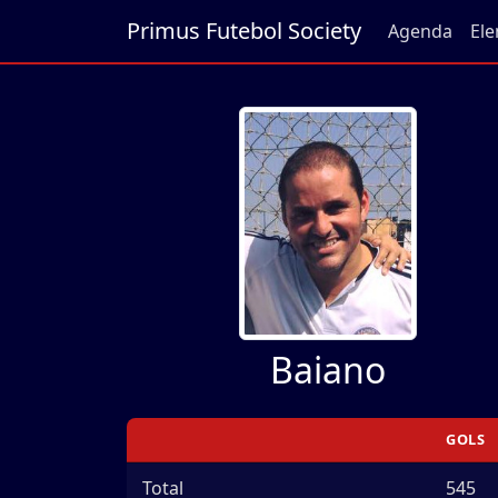
Primus Futebol Society
Agenda
Ele
Baiano
GOLS
Total
545