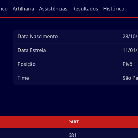
nco
Artilharia
Assistências
Resultados
Histórico
Data Nascimento
28/10/
Data Estreia
11/01/
Posição
Pivô
Time
São P
PART
681